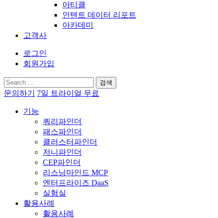
아티클
인텐트 데이터 리포트
아카데미
고객사
로그인
회원가입
검
색:
문의하기
7일 트라이얼 무료
기능
쿼리파인더
패스파인더
클러스터파인더
저니파인더
CEP파인더
리스닝마인드 MCP
엔터프라이즈 DaaS
실험실
활용사례
활용사례