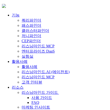
Skip
to
content
기능
쿼리파인더
패스파인더
클러스터파인더
저니파인더
CEP파인더
리스닝마인드 MCP
엔터프라이즈 DaaS
실험실
활용사례
활용사례
리스닝마인드.AI (에이전트)
리스닝마인드 MCP
고객 인터뷰
리소스
리스닝마인드 가이드
사용 가이드
FAQ
마케팅 인사이트