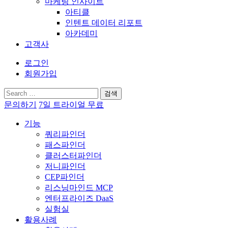
마케팅 인사이트
아티클
인텐트 데이터 리포트
아카데미
고객사
로그인
회원가입
검
색:
문의하기
7일 트라이얼 무료
기능
쿼리파인더
패스파인더
클러스터파인더
저니파인더
CEP파인더
리스닝마인드 MCP
엔터프라이즈 DaaS
실험실
활용사례