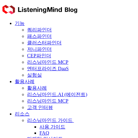
Skip
to
content
기능
쿼리파인더
패스파인더
클러스터파인더
저니파인더
CEP파인더
리스닝마인드 MCP
엔터프라이즈 DaaS
실험실
활용사례
활용사례
리스닝마인드.AI (에이전트)
리스닝마인드 MCP
고객 인터뷰
리소스
리스닝마인드 가이드
사용 가이드
FAQ