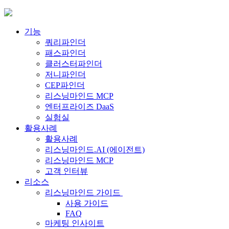
Skip
to
content
기능
쿼리파인더
패스파인더
클러스터파인더
저니파인더
CEP파인더
리스닝마인드 MCP
엔터프라이즈 DaaS
실험실
활용사례
활용사례
리스닝마인드.AI (에이전트)
리스닝마인드 MCP
고객 인터뷰
리소스
리스닝마인드 가이드
사용 가이드
FAQ
마케팅 인사이트