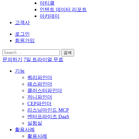
아티클
인텐트 데이터 리포트
아카데미
고객사
로그인
회원가입
검
색:
문의하기
7일 트라이얼 무료
기능
쿼리파인더
패스파인더
클러스터파인더
저니파인더
CEP파인더
리스닝마인드 MCP
엔터프라이즈 DaaS
실험실
활용사례
활용사례