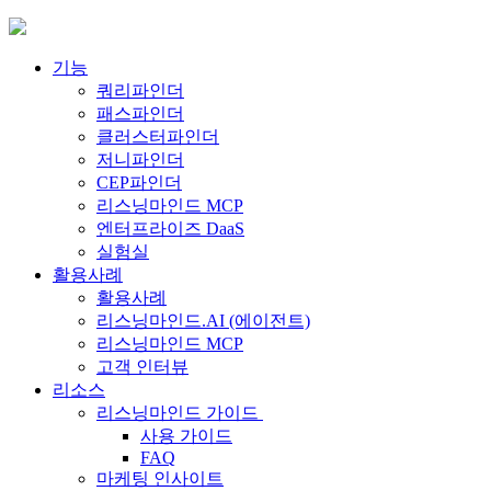
Skip
to
content
기능
쿼리파인더
패스파인더
클러스터파인더
저니파인더
CEP파인더
리스닝마인드 MCP
엔터프라이즈 DaaS
실험실
활용사례
활용사례
리스닝마인드.AI (에이전트)
리스닝마인드 MCP
고객 인터뷰
리소스
리스닝마인드 가이드
사용 가이드
FAQ
마케팅 인사이트