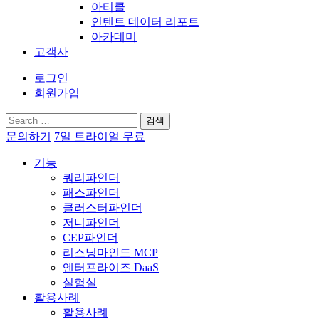
아티클
인텐트 데이터 리포트
아카데미
고객사
로그인
회원가입
검
색:
문의하기
7일 트라이얼 무료
기능
쿼리파인더
패스파인더
클러스터파인더
저니파인더
CEP파인더
리스닝마인드 MCP
엔터프라이즈 DaaS
실험실
활용사례
활용사례