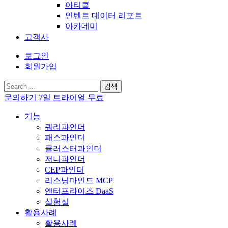
아티클
인텐트 데이터 리포트
아카데미
고객사
로그인
회원가입
검
색:
문의하기
7일 트라이얼 무료
기능
쿼리파인더
패스파인더
클러스터파인더
저니파인더
CEP파인더
리스닝마인드 MCP
엔터프라이즈 DaaS
실험실
활용사례
활용사례