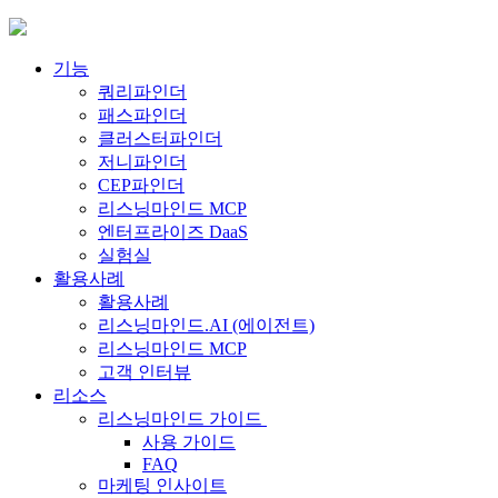
Skip
to
content
기능
쿼리파인더
패스파인더
클러스터파인더
저니파인더
CEP파인더
리스닝마인드 MCP
엔터프라이즈 DaaS
실험실
활용사례
활용사례
리스닝마인드.AI (에이전트)
리스닝마인드 MCP
고객 인터뷰
리소스
리스닝마인드 가이드
사용 가이드
FAQ
마케팅 인사이트