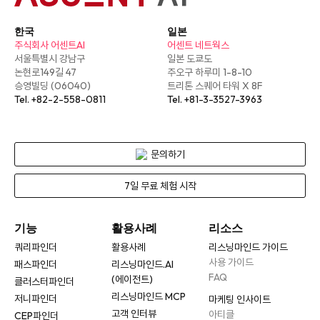
한국
일본
주식회사 어센트AI
어센트 네트웍스
서울특별시 강남구
일본 도쿄도
논현로149길 47
주오구 하루미 1-8-10
승영빌딩 (06040)
트리톤 스퀘어 타워 X 8F
Tel. +82-2-558-0811
Tel. +81-3-3527-3963
문의하기
7일 무료 체험 시작
기능
활용사례
리소스
쿼리파인더
활용사례
리스닝마인드 가이드
사용 가이드
패스파인더
리스닝마인드.AI
FAQ
(에이전트)
클러스터파인더
리스닝마인드 MCP
저니파인더
마케팅 인사이트
고객 인터뷰
아티클
CEP파인더