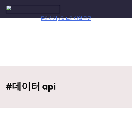
Skip
to
content
문의하기
7일 트라이얼 무료
#데이터 api