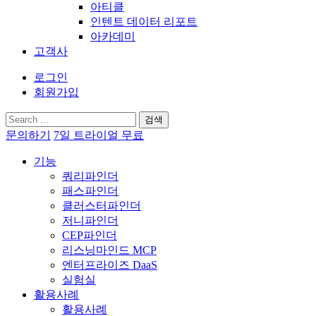
아티클
인텐트 데이터 리포트
아카데미
고객사
로그인
회원가입
검
색:
문의하기
7일 트라이얼 무료
기능
쿼리파인더
패스파인더
클러스터파인더
저니파인더
CEP파인더
리스닝마인드 MCP
엔터프라이즈 DaaS
실험실
활용사례
활용사례