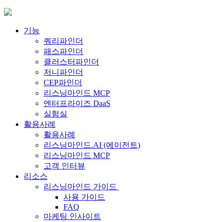
Skip
to
content
기능
쿼리파인더
패스파인더
클러스터파인더
저니파인더
CEP파인더
리스닝마인드 MCP
엔터프라이즈 DaaS
실험실
활용사례
활용사례
리스닝마인드.AI (에이전트)
리스닝마인드 MCP
고객 인터뷰
리소스
리스닝마인드 가이드
사용 가이드
FAQ
마케팅 인사이트