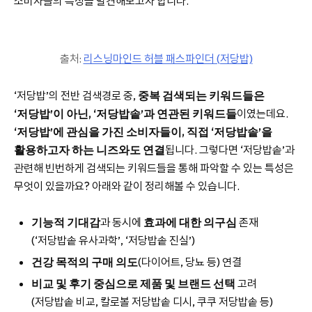
소비자들의 특성을 발견해보고자 합니다.
출처:
리스닝마인드 허블 패스파인더 (저당밥)
‘저당밥’의 전반 검색경로 중,
중복 검색되는 키워드들은
‘저당밥’이 아닌, ‘저당밥솥’과 연관된 키워드들
이였는데요.
‘저당밥’에 관심을 가진 소비자들이, 직접 ‘저당밥솥’을
활용하고자 하는 니즈와도 연결
됩니다. 그렇다면 ‘저당밥솥’과
관련해 빈번하게 검색되는 키워드들을 통해 파악할 수 있는 특성은
무엇이 있을까요? 아래와 같이 정리해볼 수 있습니다.
기능적 기대감
과 동시에
효과에 대한 의구심
존재
(‘저당밥솥 유사과학’, ‘저당밥솥 진실’)
건강 목적의 구매 의도
(다이어트, 당뇨 등) 연결
비교 및 후기 중심으로 제품 및 브랜드 선택
고려
(저당밥솥 비교, 칼로볼 저당밥솥 디시, 쿠쿠 저당밥솥 등)