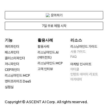
문의하기
7일 무료 체험 시작
기능
활용사례
리소스
쿼리파인더
활용사례
리스닝마인드 가이드
사용 가이드
패스파인더
리스닝마인드.AI
FAQ
(에이전트)
클러스터파인더
리스닝마인드 MCP
저니파인더
마케팅 인사이트
고객 인터뷰
아티클
CEP파인더
인텐트 데이터 리포트
리스닝마인드 MCP
아카데미
엔터프라이즈 DaaS
실험실
Copyright © ASCENT AI Corp. All rights reserved.