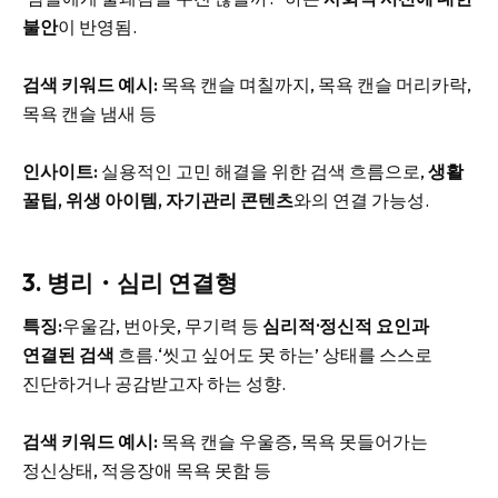
불안
이 반영됨.
검색 키워드 예시:
목욕 캔슬 며칠까지, 목욕 캔슬 머리카락,
목욕 캔슬 냄새 등
인사이트:
실용적인 고민 해결을 위한 검색 흐름으로,
생활
꿀팁, 위생 아이템, 자기관리 콘텐츠
와의 연결 가능성.
3. 병리・심리 연결형
특징:
우울감, 번아웃, 무기력 등
심리적·정신적 요인과
연결된 검색
흐름.‘씻고 싶어도 못 하는’ 상태를 스스로
진단하거나 공감받고자 하는 성향.
검색 키워드 예시:
목욕 캔슬 우울증, 목욕 못들어가는
정신상태, 적응장애 목욕 못함 등