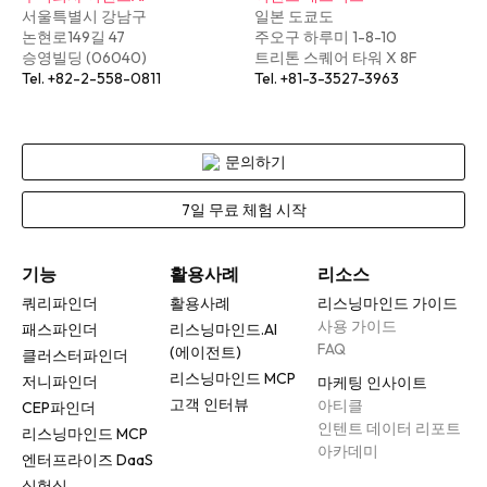
서울특별시 강남구
일본 도쿄도
논현로149길 47
주오구 하루미 1-8-10
승영빌딩 (06040)
트리톤 스퀘어 타워 X 8F
Tel. +82-2-558-0811
Tel. +81-3-3527-3963
문의하기
7일 무료 체험 시작
기능
활용사례
리소스
쿼리파인더
활용사례
리스닝마인드 가이드
사용 가이드
패스파인더
리스닝마인드.AI
FAQ
(에이전트)
클러스터파인더
리스닝마인드 MCP
저니파인더
마케팅 인사이트
고객 인터뷰
아티클
CEP파인더
인텐트 데이터 리포트
리스닝마인드 MCP
아카데미
엔터프라이즈 DaaS
실험실