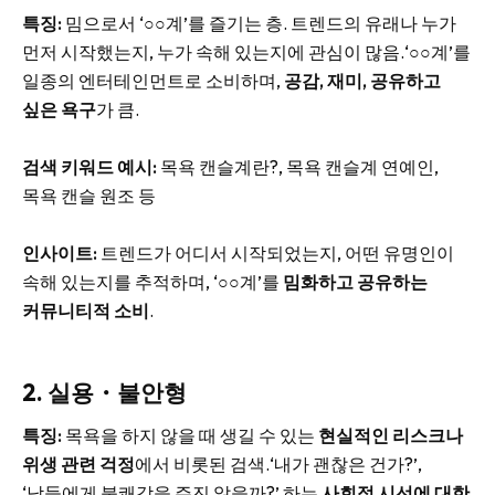
특징:
밈으로서 ‘○○계’를 즐기는 층. 트렌드의 유래나 누가
먼저 시작했는지, 누가 속해 있는지에 관심이 많음.‘○○계’를
일종의 엔터테인먼트로 소비하며,
공감, 재미, 공유하고
싶은 욕구
가 큼.
검색 키워드 예시:
목욕 캔슬계란?, 목욕 캔슬계 연예인,
목욕 캔슬 원조 등
인사이트:
트렌드가 어디서 시작되었는지, 어떤 유명인이
속해 있는지를 추적하며, ‘○○계’를
밈화하고 공유하는
커뮤니티적 소비
.
2. 실용・불안형
특징:
목욕을 하지 않을 때 생길 수 있는
현실적인 리스크나
위생 관련 걱정
에서 비롯된 검색.‘내가 괜찮은 건가?’,
‘남들에게 불쾌감을 주진 않을까?’ 하는
사회적 시선에 대한