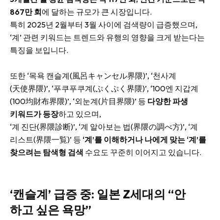
867만 회
에 달하는 규모가 큰 시장입니다.
특히 2025년 2월부터 3월 사이에 검색량이 급증했으며,
‘계’ 관련 키워드는 트렌드와 유행의 영향을 크게 받는다는
특징을 보입니다.
또한 ‘목욕 캔슬계(風呂キャンセル界隈)’, ‘천사계
(天使界隈)’, ‘푸쿠푸쿠계(ぷくぷく界隈)’, ‘100엔 지갑계
(100均財布界隈)’, ‘외눈계(片目界隈)’ 등
다양한 파생
키워드가 등장
하고 있으며,
‘계 진단(界隈診断)’, ‘계 알아보는 법(界隈の調べ方)’, ‘계
리스트(界隈一覧)’ 등
‘계’를 이해하거나 나에게 맞는 ‘계’를
찾으려는 탐색형 검색
수요도 꾸준히 이어지고 있습니다.
‘캔슬계’ 급증 중: 일본 Z세대의 “안
하고 싶은 욕망”