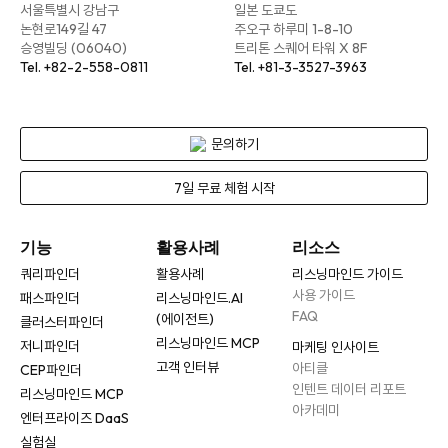
서울특별시 강남구
일본 도쿄도
논현로149길 47
주오구 하루미 1-8-10
승영빌딩 (06040)
트리톤 스퀘어 타워 X 8F
Tel. +82-2-558-0811
Tel. +81-3-3527-3963
문의하기
7일 무료 체험 시작
기능
활용사례
리소스
쿼리파인더
활용사례
리스닝마인드 가이드
사용 가이드
패스파인더
리스닝마인드.AI
FAQ
(에이전트)
클러스터파인더
리스닝마인드 MCP
저니파인더
마케팅 인사이트
고객 인터뷰
아티클
CEP파인더
인텐트 데이터 리포트
리스닝마인드 MCP
아카데미
엔터프라이즈 DaaS
실험실