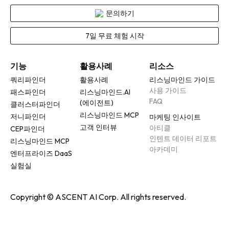
문의하기
7일 무료 체험 시작
기능
활용사례
리소스
쿼리파인더
활용사례
리스닝마인드 가이드
사용 가이드
패스파인더
리스닝마인드.AI
FAQ
(에이전트)
클러스터파인더
리스닝마인드 MCP
저니파인더
마케팅 인사이트
고객 인터뷰
아티클
CEP파인더
인텐트 데이터 리포트
리스닝마인드 MCP
아카데미
엔터프라이즈 DaaS
실험실
Copyright © ASCENT AI Corp. All rights reserved.