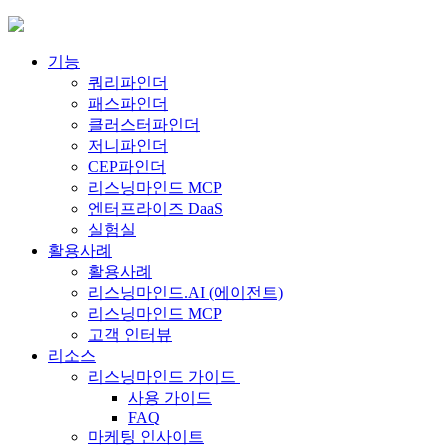
Skip
to
content
기능
쿼리파인더
패스파인더
클러스터파인더
저니파인더
CEP파인더
리스닝마인드 MCP
엔터프라이즈 DaaS
실험실
활용사례
활용사례
리스닝마인드.AI (에이전트)
리스닝마인드 MCP
고객 인터뷰
리소스
리스닝마인드 가이드
사용 가이드
FAQ
마케팅 인사이트