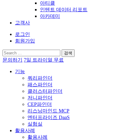
아티클
인텐트 데이터 리포트
아카데미
고객사
로그인
회원가입
검
색:
문의하기
7일 트라이얼 무료
기능
쿼리파인더
패스파인더
클러스터파인더
저니파인더
CEP파인더
리스닝마인드 MCP
엔터프라이즈 DaaS
실험실
활용사례
활용사례