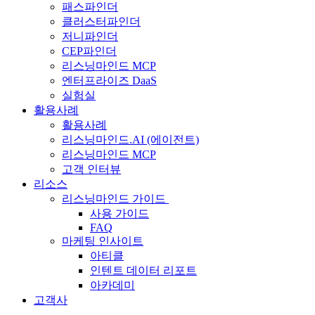
패스파인더
클러스터파인더
저니파인더
CEP파인더
리스닝마인드 MCP
엔터프라이즈 DaaS
실험실
활용사례
활용사례
리스닝마인드.AI (에이전트)
리스닝마인드 MCP
고객 인터뷰
리소스
리스닝마인드 가이드
사용 가이드
FAQ
마케팅 인사이트
아티클
인텐트 데이터 리포트
아카데미
고객사