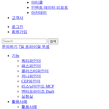
아티클
인텐트 데이터 리포트
아카데미
고객사
로그인
회원가입
검
색:
문의하기
7일 트라이얼 무료
기능
쿼리파인더
패스파인더
클러스터파인더
저니파인더
CEP파인더
리스닝마인드 MCP
엔터프라이즈 DaaS
실험실
활용사례
활용사례