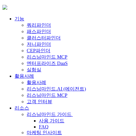
Skip
to
content
기능
쿼리파인더
패스파인더
클러스터파인더
저니파인더
CEP파인더
리스닝마인드 MCP
엔터프라이즈 DaaS
실험실
활용사례
활용사례
리스닝마인드.AI (에이전트)
리스닝마인드 MCP
고객 인터뷰
리소스
리스닝마인드 가이드
사용 가이드
FAQ
마케팅 인사이트