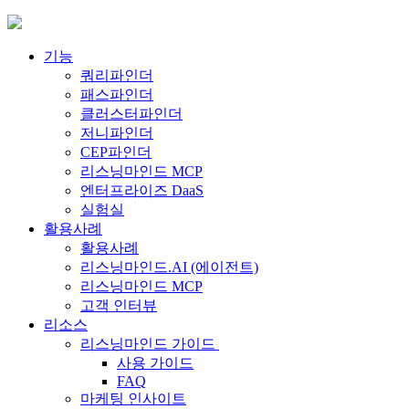
Skip
to
content
기능
쿼리파인더
패스파인더
클러스터파인더
저니파인더
CEP파인더
리스닝마인드 MCP
엔터프라이즈 DaaS
실험실
활용사례
활용사례
리스닝마인드.AI (에이전트)
리스닝마인드 MCP
고객 인터뷰
리소스
리스닝마인드 가이드
사용 가이드
FAQ
마케팅 인사이트