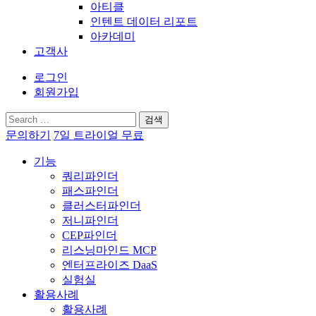
아티클
인텐트 데이터 리포트
아카데미
고객사
로그인
회원가입
검
색:
문의하기
7일 트라이얼 무료
기능
쿼리파인더
패스파인더
클러스터파인더
저니파인더
CEP파인더
리스닝마인드 MCP
엔터프라이즈 DaaS
실험실
활용사례
활용사례