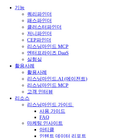
기능
쿼리파인더
패스파인더
클러스터파인더
저니파인더
CEP파인더
리스닝마인드 MCP
엔터프라이즈 DaaS
실험실
활용사례
활용사례
리스닝마인드.AI (에이전트)
리스닝마인드 MCP
고객 인터뷰
리소스
리스닝마인드 가이드
사용 가이드
FAQ
마케팅 인사이트
아티클
인텐트 데이터 리포트