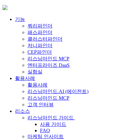
Skip
to
content
기능
쿼리파인더
패스파인더
클러스터파인더
저니파인더
CEP파인더
리스닝마인드 MCP
엔터프라이즈 DaaS
실험실
활용사례
활용사례
리스닝마인드.AI (에이전트)
리스닝마인드 MCP
고객 인터뷰
리소스
리스닝마인드 가이드
사용 가이드
FAQ
마케팅 인사이트