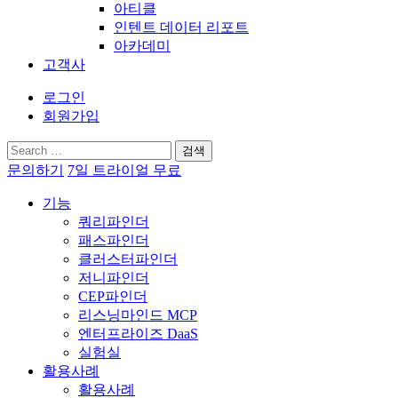
아티클
인텐트 데이터 리포트
아카데미
고객사
로그인
회원가입
검
색:
문의하기
7일 트라이얼 무료
기능
쿼리파인더
패스파인더
클러스터파인더
저니파인더
CEP파인더
리스닝마인드 MCP
엔터프라이즈 DaaS
실험실
활용사례
활용사례