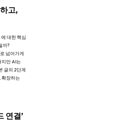
하고,
” 에 대한 핵심
될까?
”로 넘어가게
지만 AI는
본 글의 2단계
며, 확장하는
드 연결’