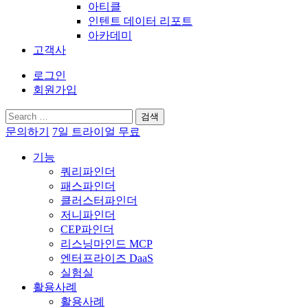
아티클
인텐트 데이터 리포트
아카데미
고객사
로그인
회원가입
검
색:
문의하기
7일 트라이얼 무료
기능
쿼리파인더
패스파인더
클러스터파인더
저니파인더
CEP파인더
리스닝마인드 MCP
엔터프라이즈 DaaS
실험실
활용사례
활용사례