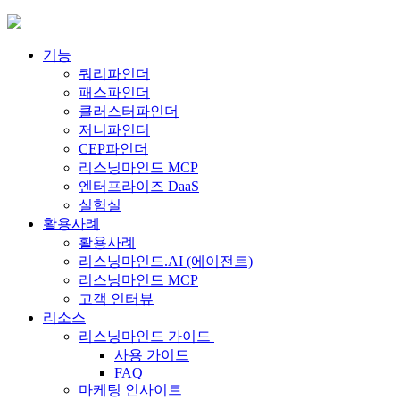
Skip
to
content
기능
쿼리파인더
패스파인더
클러스터파인더
저니파인더
CEP파인더
리스닝마인드 MCP
엔터프라이즈 DaaS
실험실
활용사례
활용사례
리스닝마인드.AI (에이전트)
리스닝마인드 MCP
고객 인터뷰
리소스
리스닝마인드 가이드
사용 가이드
FAQ
마케팅 인사이트