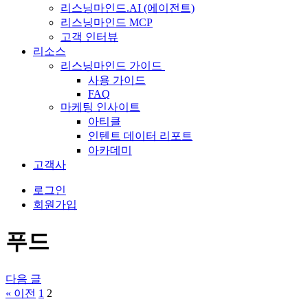
리스닝마인드.AI (에이전트)
리스닝마인드 MCP
고객 인터뷰
리소스
리스닝마인드 가이드
사용 가이드
FAQ
마케팅 인사이트
아티클
인텐트 데이터 리포트
아카데미
고객사
로그인
회원가입
푸드
다음 글
글
« 이전
1
2
탐