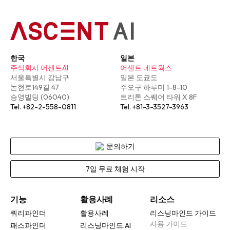
한국
일본
주식회사 어센트AI
어센트 네트웍스
서울특별시 강남구
일본 도쿄도
논현로149길 47
주오구 하루미 1-8-10
승영빌딩 (06040)
트리톤 스퀘어 타워 X 8F
Tel. +82-2-558-0811
Tel. +81-3-3527-3963
문의하기
7일 무료 체험 시작
기능
활용사례
리소스
쿼리파인더
활용사례
리스닝마인드 가이드
사용 가이드
패스파인더
리스닝마인드.AI