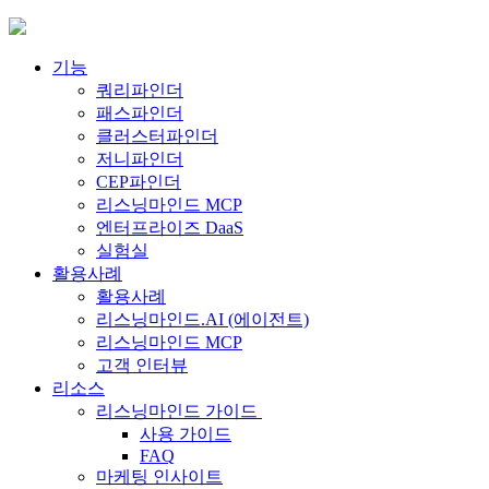
Skip
to
content
기능
쿼리파인더
패스파인더
클러스터파인더
저니파인더
CEP파인더
리스닝마인드 MCP
엔터프라이즈 DaaS
실험실
활용사례
활용사례
리스닝마인드.AI (에이전트)
리스닝마인드 MCP
고객 인터뷰
리소스
리스닝마인드 가이드
사용 가이드
FAQ
마케팅 인사이트