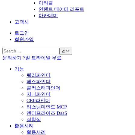
아티클
인텐트 데이터 리포트
아카데미
고객사
로그인
회원가입
검
색:
문의하기
7일 트라이얼 무료
기능
쿼리파인더
패스파인더
클러스터파인더
저니파인더
CEP파인더
리스닝마인드 MCP
엔터프라이즈 DaaS
실험실
활용사례
활용사례