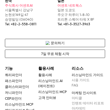
한국
일본
주식회사 어센트AI
어센트 네트웍스
서울특별시 강남구
일본 도쿄도
논현로149길 47
주오구 하루미 1-8-10
승영빌딩 (06040)
트리톤 스퀘어 타워 X 8F
Tel. +82-2-558-0811
Tel. +81-3-3527-3963
문의하기
7일 무료 체험 시작
기능
활용사례
리소스
쿼리파인더
활용사례
리스닝마인드 가이드
사용 가이드
패스파인더
리스닝마인드.AI
FAQ
(에이전트)
클러스터파인더
리스닝마인드 MCP
저니파인더
마케팅 인사이트
고객 인터뷰
아티클
CEP파인더
인텐트 데이터 리포트
리스닝마인드 MCP
아카데미