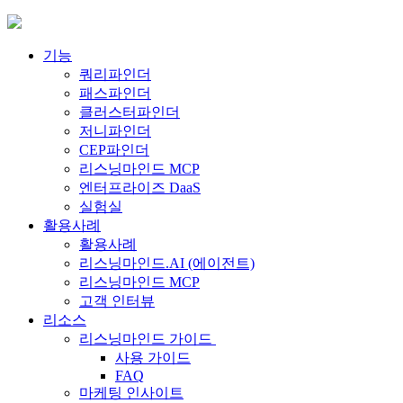
Skip
to
content
기능
쿼리파인더
패스파인더
클러스터파인더
저니파인더
CEP파인더
리스닝마인드 MCP
엔터프라이즈 DaaS
실험실
활용사례
활용사례
리스닝마인드.AI (에이전트)
리스닝마인드 MCP
고객 인터뷰
리소스
리스닝마인드 가이드
사용 가이드
FAQ
마케팅 인사이트