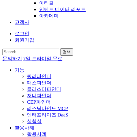
아티클
인텐트 데이터 리포트
아카데미
고객사
로그인
회원가입
검
색:
문의하기
7일 트라이얼 무료
기능
쿼리파인더
패스파인더
클러스터파인더
저니파인더
CEP파인더
리스닝마인드 MCP
엔터프라이즈 DaaS
실험실
활용사례
활용사례