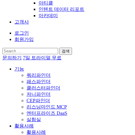
아티클
인텐트 데이터 리포트
아카데미
고객사
로그인
회원가입
검
색:
문의하기
7일 트라이얼 무료
기능
쿼리파인더
패스파인더
클러스터파인더
저니파인더
CEP파인더
리스닝마인드 MCP
엔터프라이즈 DaaS
실험실
활용사례
활용사례