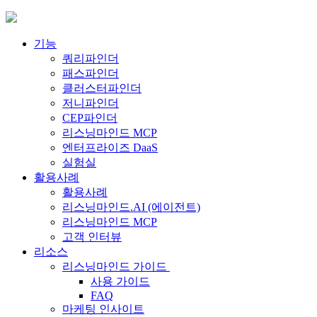
Skip
to
content
기능
쿼리파인더
패스파인더
클러스터파인더
저니파인더
CEP파인더
리스닝마인드 MCP
엔터프라이즈 DaaS
실험실
활용사례
활용사례
리스닝마인드.AI (에이전트)
리스닝마인드 MCP
고객 인터뷰
리소스
리스닝마인드 가이드
사용 가이드
FAQ
마케팅 인사이트