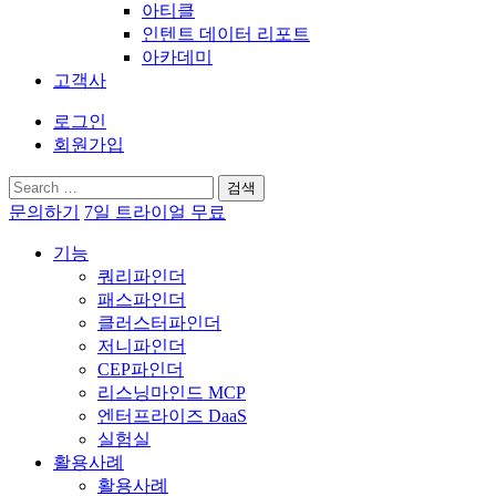
아티클
인텐트 데이터 리포트
아카데미
고객사
로그인
회원가입
검
색:
문의하기
7일 트라이얼 무료
기능
쿼리파인더
패스파인더
클러스터파인더
저니파인더
CEP파인더
리스닝마인드 MCP
엔터프라이즈 DaaS
실험실
활용사례
활용사례