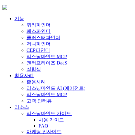
Skip
to
content
기능
쿼리파인더
패스파인더
클러스터파인더
저니파인더
CEP파인더
리스닝마인드 MCP
엔터프라이즈 DaaS
실험실
활용사례
활용사례
리스닝마인드.AI (에이전트)
리스닝마인드 MCP
고객 인터뷰
리소스
리스닝마인드 가이드
사용 가이드
FAQ
마케팅 인사이트