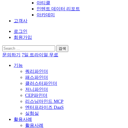
아티클
인텐트 데이터 리포트
아카데미
고객사
로그인
회원가입
검
색:
문의하기
7일 트라이얼 무료
기능
쿼리파인더
패스파인더
클러스터파인더
저니파인더
CEP파인더
리스닝마인드 MCP
엔터프라이즈 DaaS
실험실
활용사례
활용사례