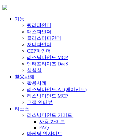
Skip
to
content
기능
쿼리파인더
패스파인더
클러스터파인더
저니파인더
CEP파인더
리스닝마인드 MCP
엔터프라이즈 DaaS
실험실
활용사례
활용사례
리스닝마인드.AI (에이전트)
리스닝마인드 MCP
고객 인터뷰
리소스
리스닝마인드 가이드
사용 가이드
FAQ
마케팅 인사이트