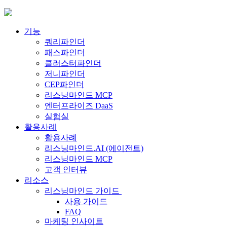
Skip
to
content
기능
쿼리파인더
패스파인더
클러스터파인더
저니파인더
CEP파인더
리스닝마인드 MCP
엔터프라이즈 DaaS
실험실
활용사례
활용사례
리스닝마인드.AI (에이전트)
리스닝마인드 MCP
고객 인터뷰
리소스
리스닝마인드 가이드
사용 가이드
FAQ
마케팅 인사이트