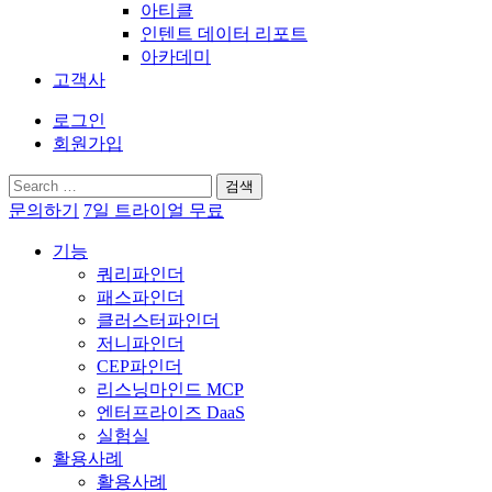
아티클
인텐트 데이터 리포트
아카데미
고객사
로그인
회원가입
검
색:
문의하기
7일 트라이얼 무료
기능
쿼리파인더
패스파인더
클러스터파인더
저니파인더
CEP파인더
리스닝마인드 MCP
엔터프라이즈 DaaS
실험실
활용사례
활용사례