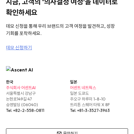
지금, 고객의 ‘의사결정 여정’을 데이터로
확인하세요
데모 신청을 통해 우리 브랜드의 고객 여정을 발견하고, 성장
기회를 포착하세요.
데모 신청하기
한국
일본
주식회사 어센트AI
어센트 네트웍스
서울특별시 강남구
일본 도쿄도
논현로149길 47
주오구 하루미 1-8-10
승영빌딩 (06040)
트리톤 스퀘어 타워 X 8F
Tel. +82-2-558-0811
Tel. +81-3-3527-3963
문의하기