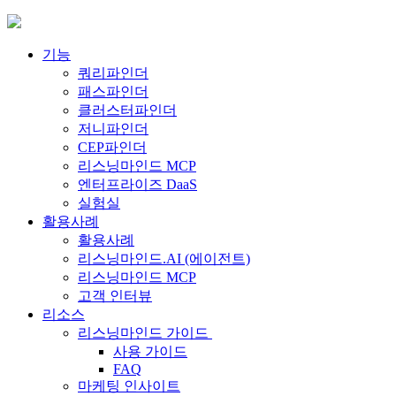
Skip
to
content
기능
쿼리파인더
패스파인더
클러스터파인더
저니파인더
CEP파인더
리스닝마인드 MCP
엔터프라이즈 DaaS
실험실
활용사례
활용사례
리스닝마인드.AI (에이전트)
리스닝마인드 MCP
고객 인터뷰
리소스
리스닝마인드 가이드
사용 가이드
FAQ
마케팅 인사이트