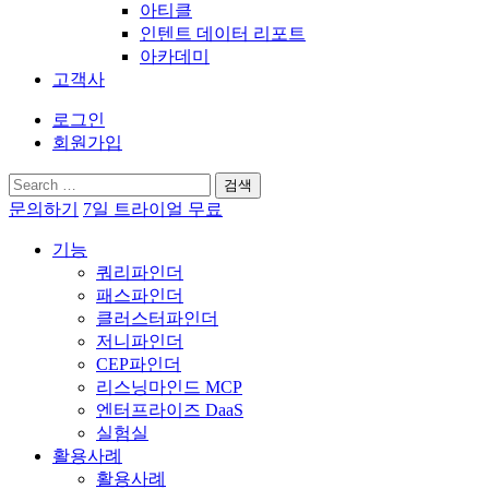
아티클
인텐트 데이터 리포트
아카데미
고객사
로그인
회원가입
검
색:
문의하기
7일 트라이얼 무료
기능
쿼리파인더
패스파인더
클러스터파인더
저니파인더
CEP파인더
리스닝마인드 MCP
엔터프라이즈 DaaS
실험실
활용사례
활용사례