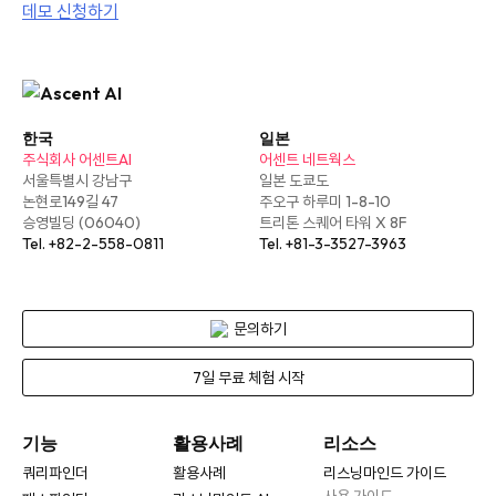
데모 신청하기
한국
일본
주식회사 어센트AI
어센트 네트웍스
서울특별시 강남구
일본 도쿄도
논현로149길 47
주오구 하루미 1-8-10
승영빌딩 (06040)
트리톤 스퀘어 타워 X 8F
Tel. +82-2-558-0811
Tel. +81-3-3527-3963
문의하기
7일 무료 체험 시작
기능
활용사례
리소스
쿼리파인더
활용사례
리스닝마인드 가이드
사용 가이드